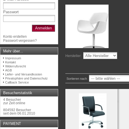
Passwort
Anmelden
Konto erstellen
Passwort vergessen?
Mehr über...
Hersteller:
Impressum
Kontakt
Widerrufsrecht
AGB
Liefer- und Versandkosten
Privatsphäre und Datenschutz
Sortieren nach
Callback Service
Besucherstatistik
4 Besucher
zur Zeit online
804592 Besucher
seit dem 06.01.2010
PAYMENT