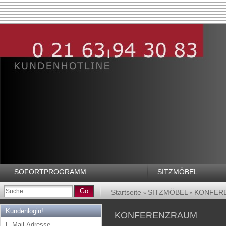
SOFORTPROGRAMM
SITZMÖBEL
Go
Startseite
SITZMÖBEL
KONFER
»
»
Kundenlogin!
KONFERENZRAUM
E-Mail-Adresse