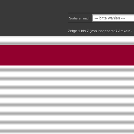
Sortieren nach
Zeige
1
bis
7
(von insgesamt
7
Artikeln)