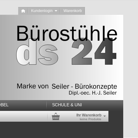
Kundenlogin
Warenkorb
BEL
SCHULE & UNI
Ihr Warenkorb
keine Produkte