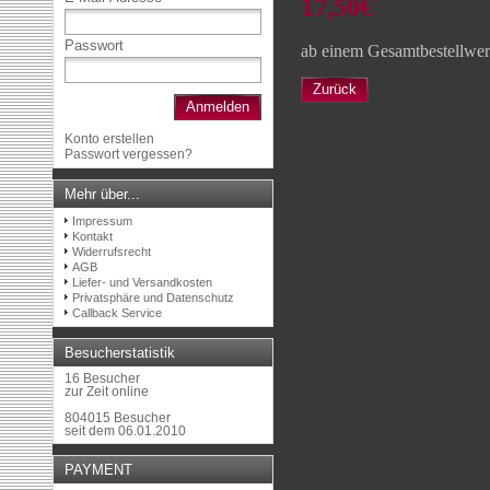
17,50€
Passwort
ab einem Gesamtbestellwer
Zurück
Anmelden
Konto erstellen
Passwort vergessen?
Mehr über...
Impressum
Kontakt
Widerrufsrecht
AGB
Liefer- und Versandkosten
Privatsphäre und Datenschutz
Callback Service
Besucherstatistik
16 Besucher
zur Zeit online
804015 Besucher
seit dem 06.01.2010
PAYMENT