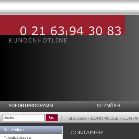
SOFORTPROGRAMM
SITZMÖBEL
Go
Startseite
BÜROMÖBEL
CONTAI
»
»
Kundenlogin!
CONTAINER
E-Mail-Adresse