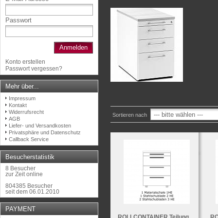
Passwort
Anmelden
Konto erstellen
Passwort vergessen?
Mehr über...
Impressum
Kontakt
Widerrufsrecht
Sortieren nach
AGB
Liefer- und Versandkosten
Privatsphäre und Datenschutz
Callback Service
Besucherstatistik
8 Besucher
zur Zeit online
804385 Besucher
seit dem 06.01.2010
PAYMENT
ROLLCONTAINER Teilung
RO