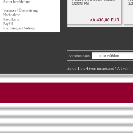
Sicher bezahlen mit:
1/2/3/3 FM
1/
Vorkasse / Überweisung
Nachnahme
Kreditkarte
ab 436,00 EUR
PayPal
Rechnung auf Anfrage
Sortieren nach
Zeige
1
bis
4
(von insgesamt
4
Artikeln)