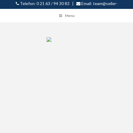
Telefon: 0 21 63 / 94 30 83 |
Email:
team@seiler-
buerokonzepte.de
Menu