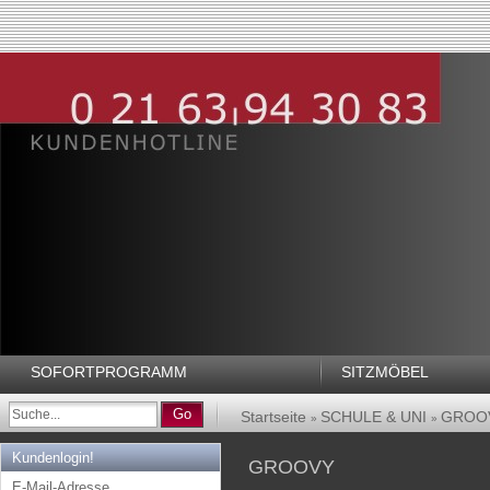
SOFORTPROGRAMM
SITZMÖBEL
Go
Startseite
SCHULE & UNI
GROO
»
»
Kundenlogin!
GROOVY
E-Mail-Adresse