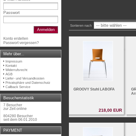
Passwort
Sortieren nach
Anmelden
Konto erstellen
Passwort vergessen?
Mehr über...
Impressum
Kontakt
Widerrufsrecht
AGB
Liefer- und Versandkosten
Privatsphäre und Datenschutz
Callback Service
GROOVY Stuhl LABOFA
GR
Ar
Besucherstatistik
7 Besucher
zur Zeit online
218,00 EUR
804280 Besucher
seit dem 06.01.2010
PAYMENT