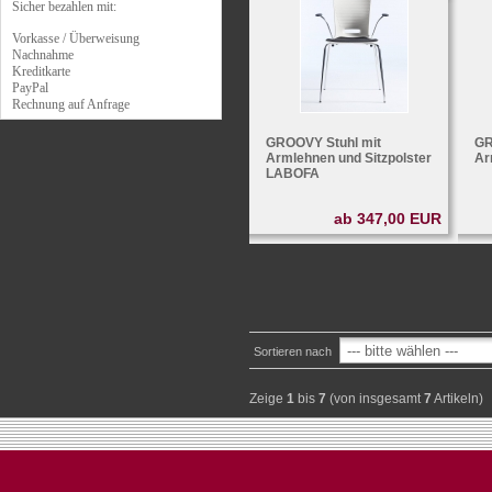
Sicher bezahlen mit:
Vorkasse / Überweisung
Nachnahme
Kreditkarte
PayPal
Rechnung auf Anfrage
GROOVY Stuhl mit
GR
Armlehnen und Sitzpolster
Ar
LABOFA
ab 347,00 EUR
Sortieren nach
Zeige
1
bis
7
(von insgesamt
7
Artikeln)