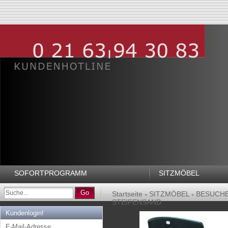
SOFORTPROGRAMM
SITZMÖBEL
Go
Startseite
SITZMÖBEL
BESUCH
»
»
STEIFENSAND
Kundenlogin!
E-Mail-Adresse