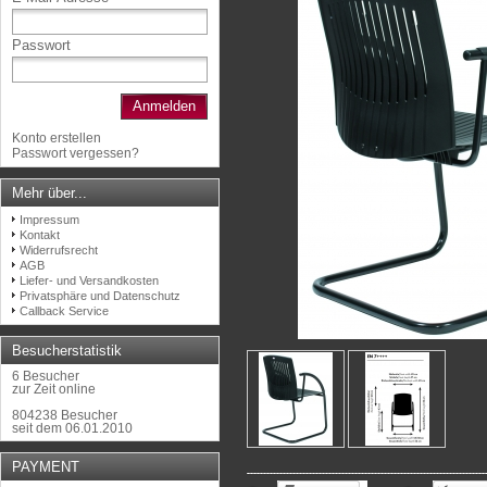
Passwort
Anmelden
Konto erstellen
Passwort vergessen?
Mehr über...
Impressum
Kontakt
Widerrufsrecht
AGB
Liefer- und Versandkosten
Privatsphäre und Datenschutz
Callback Service
Besucherstatistik
6 Besucher
zur Zeit online
804238 Besucher
seit dem 06.01.2010
PAYMENT